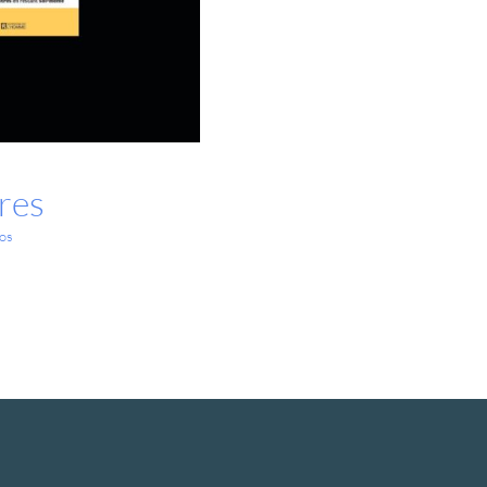
res
os