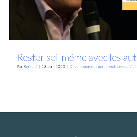
Rester soi-même avec les aut
Par
Ben(oit)
|
13 avril 2023
|
Développement personnel
,
Livres
,
Vidé