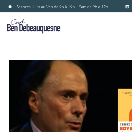
Passer
Séances : Lun au Ven de 9h à 19h – Sam de 9h à 12h
au
contenu
Rester soi-même avec les 
Développement personnel
Livres
Vidéos