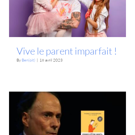
Parentalité
Vive le parent imparfait !
By
Ben(oit)
|
18 avril 2023
Rester soi-même avec les
autres